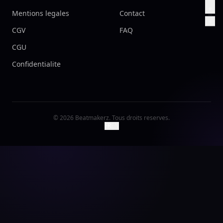
Mentions legales
Contact
CGV
FAQ
CGU
Confidentialite
©
2026
Beatmakerz. Tous droits reserves.
FR
EN