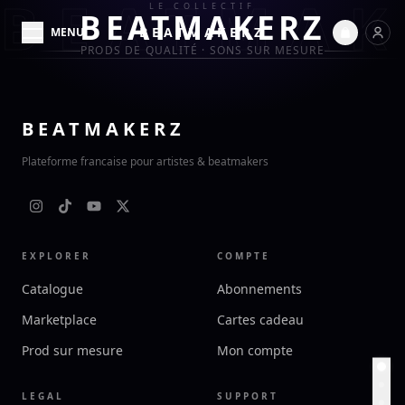
BEATMAK
LE COLLECTIF
BEATMAKERZ
BEATMAKERZ
MENU
PRODS DE QUALITÉ · SONS SUR MESURE
BEATMAKERZ
Plateforme francaise pour artistes & beatmakers
EXPLORER
COMPTE
Catalogue
Abonnements
Marketplace
Cartes cadeau
Prod sur mesure
Mon compte
LEGAL
SUPPORT